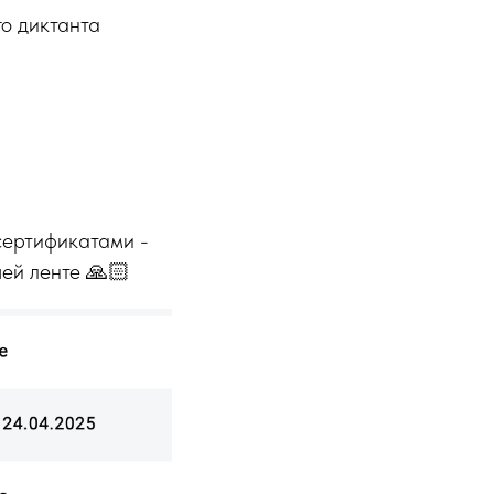
о диктанта
 сертификатами -
ей ленте 🙏🏻