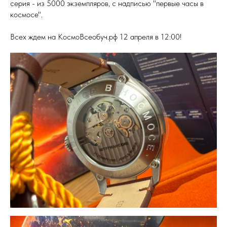
серия - из 5000 экземпляров, с надписью "первые часы в
космосе".
Всех ждем на КосмоВсеобуч.рф 12 апреля в 12:00!